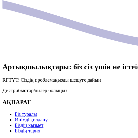
Артықшылықтары: біз сіз үшін не істе
RFTYT: Сіздің проблемаңызды шешуге дайын
Дистрибьютор/дилер болыңыз
АҚПАРАТ
Біз туралы
Өнімді қолдану
Біздің қызмет
Біздің тарих