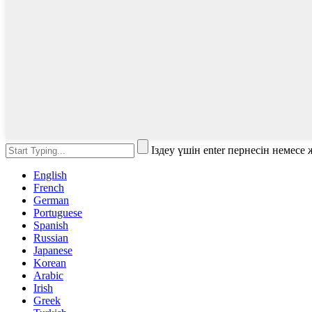
Іздеу үшін enter пернесін немес
English
French
German
Portuguese
Spanish
Russian
Japanese
Korean
Arabic
Irish
Greek