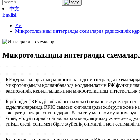
中文
English
Үй
Микротолқынды интегралды схемаларда радиожиілік құ
Микротолқынды интегралды схемалард
RF құрылғыларының микротолқынды интегралды схемаларда (R
микротолқынды қолданбаларда қолданылатын РЖ функциялары
радиожиілік құрылғыларының микротолқынды интегралдық с
Біріншіден, RF құрылғылары сымсыз байланыс жүйелерін енг
құрылғыларында RFIC сымсыз сигналдарды жіберуге және қаб
ажыратқыштары сигналдарды бағыттау мен коммутациялауды ба
үшін, модуляторлар сигналдарды модуляциялау және демод
тиімді етеді, сонымен бірге жүйенің өнімділігі мен сенімділіг
Екіншіден, радиолокациялық жүйелерде RF құрылғылары ми