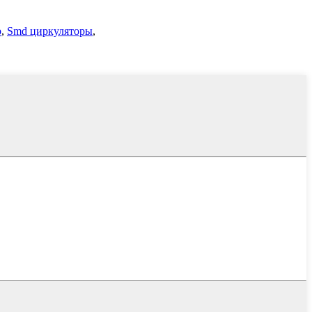
р
,
Smd циркуляторы
,