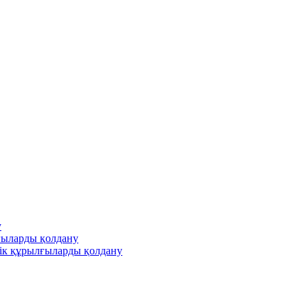
у
ғыларды қолдану
ік құрылғыларды қолдану