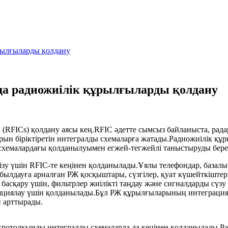
рылғыларды қолдану
а радиожиілік құрылғыларды қолдану
FICs) қолдану аясы кең.RFIC әдетте сымсыз байланыста, радар
н біріктіретін интегралды схемаларға жатады.Радиожиілік құ
хемалардағы қолданылуымен егжей-тегжейлі таныстыруды бере
ізу үшін RFIC-те кеңінен қолданылады.Ұялы телефондар, базал
ылдауға арналған РЖ қосқыштары, сүзгілер, қуат күшейткіштері
сқару үшін, фильтрлер жиілікті таңдау және сигналдарды сүзу
уляциялау үшін қолданылады.Бұл РЖ құрылғыларының интеграци
ін арттырады.
кротолқынды интегралды схемаларда да кеңінен қолданылады.Р