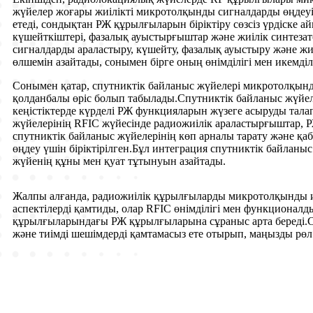
жүйелер жоғары жиілікті микротолқынды сигналдарды өңдеуі
етеді, сондықтан РЖ құрылғыларын біріктіру сөзсіз үрдіск
күшейткіштері, фазалық ауыстырғыштар және жиілік синтеза
сигналдарды араластыру, күшейту, фазалық ауыстыру және жиіл
өлшемін азайтады, сонымен бірге оның өнімділігі мен икемділ
Сонымен қатар, спутниктік байланыс жүйелері микротолқын
қолданбалы өріс болып табылады.Спутниктік байланыс жүйе
кеңістіктерде күрделі РЖ функцияларын жүзеге асыруды талап 
жүйелерінің RFIC жүйесінде радиожиілік араластырғыштар, Р
спутниктік байланыс жүйелерінің көп арналы тарату және қ
өңдеу үшін біріктірілген.Бұл интеграция спутниктік байланыс
жүйенің құны мен қуат тұтынуын азайтады.
Жалпы алғанда, радиожиілік құрылғыларды микротолқынды ин
аспектілерді қамтиды, олар RFIC өнімділігі мен функционал
құрылғыларындағы РЖ құрылғыларына сұраныс арта береді.
және тиімді шешімдерді қамтамасыз ете отырып, маңызды рөл 