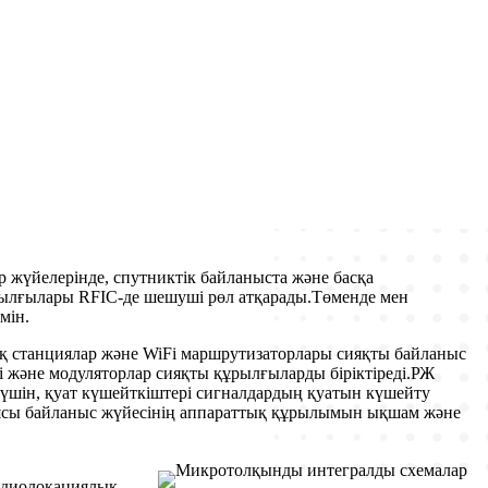
 жүйелерінде, спутниктік байланыста және басқа
рылғылары RFIC-де шешуші рөл атқарады.Төменде мен
мін.
ық станциялар және WiFi маршрутизаторлары сияқты байланыс
 және модуляторлар сияқты құрылғыларды біріктіреді.РЖ
 үшін, қуат күшейткіштері сигналдардың қуатын күшейту
ясы байланыс жүйесінің аппараттық құрылымын ықшам және
адиолокациялық