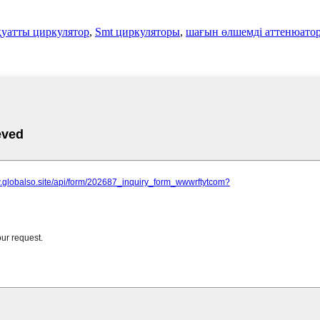
уатты циркулятор
,
Smt циркуляторы
,
шағын өлшемді аттенюато