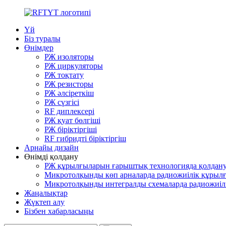
Үй
Біз туралы
Өнімдер
РЖ изоляторы
РЖ циркуляторы
РЖ тоқтату
РЖ резисторы
РЖ әлсіреткіш
РЖ сүзгісі
RF диплексері
РЖ қуат бөлгіші
РЖ біріктіргіші
RF гибридті біріктіргіш
Арнайы дизайн
Өнімді қолдану
РЖ құрылғыларын ғарыштық технологияда қолдан
Микротолқынды көп арналарда радиожиілік құрыл
Микротолқынды интегралды схемаларда радиожиіл
Жаңалықтар
Жүктеп алу
Бізбен хабарласыңы