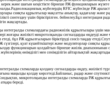
 керек және шағын кеңістікте бірнеше РЖ функцияларын жүзеге
е айналды.Радиолокациялық жүйелердің RFIC жүйесінде РЖ арала
торлары сияқты құрылғылар мақсатты анықтау, қадағалау және 
ікті синтездеу үшін біріктірілген. бейнелеу.Бұл интеграция рад
ігін жақсартады.
ды интегралды схемалардағы радиожиілік құрылғылары үшін м
лері жоғары жиілікті микротолқынды сигналдарды өңдеуді және
етеді, бұл РЖ құрылғыларын біріктіруді сөзсіз таңдау етеді.Спу
Ж сүзгілері, қуат күшейткіштері және модуляторлар сияқты құр
абылдау функцияларын қолдайтын бірнеше жиілік диапазонынан 
 жүйелерінің өнімділігі мен сенімділігін айтарлықтай жақсартад
тегралды схемаларда қолдану сигналдарды өңдеу, жиілікті түрл
дығына маңызды қолдау көрсетеді.Байланыс, радар және спутникт
Сондықтан, микротолқынды интегралды схемаларда РЖ құрылғыл
атқара береді.