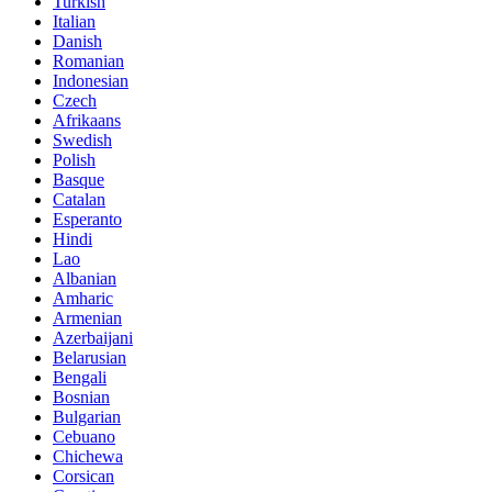
Turkish
Italian
Danish
Romanian
Indonesian
Czech
Afrikaans
Swedish
Polish
Basque
Catalan
Esperanto
Hindi
Lao
Albanian
Amharic
Armenian
Azerbaijani
Belarusian
Bengali
Bosnian
Bulgarian
Cebuano
Chichewa
Corsican