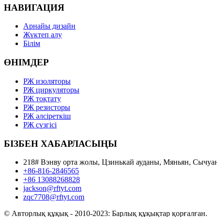
НАВИГАЦИЯ
Арнайы дизайн
Жүктеп алу
Білім
ӨНІМДЕР
РЖ изоляторы
РЖ циркуляторы
РЖ тоқтату
РЖ резисторы
РЖ әлсіреткіш
РЖ сүзгісі
БІЗБЕН ХАБАРЛАСЫҢЫ
218# Вэнву орта жолы, Цзинькай ауданы, Мяньян, Сычу
+86-816-2846565
+86 13088268828
jackson@rftyt.com
zqc7708@rftyt.com
© Авторлық құқық - 2010-2023: Барлық құқықтар қорғалған.