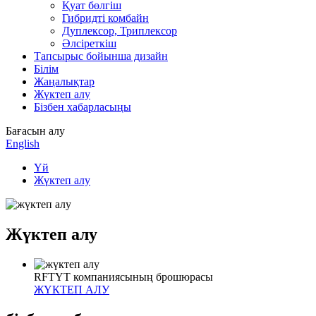
Қуат бөлгіш
Гибридті комбайн
Дуплексор, Триплексор
Әлсіреткіш
Тапсырыс бойынша дизайн
Білім
Жаңалықтар
Жүктеп алу
Бізбен хабарласыңы
Бағасын алу
English
Үй
Жүктеп алу
Жүктеп алу
RFTYT компаниясының брошюрасы
ЖҮКТЕП АЛУ