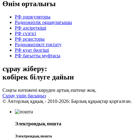
Өнім орталығы
РФ циркуляторы
Радиожиілік оқшаулағышы
РФ әлсіреткіші
РФ сүзгісі
РФ резисторы
Радиожиілікті тоқтату
РФ қуат бөлгіші
РФ бағытты муфтасы
сұрау жіберу:
көбірек білуге ​​дайын
Соңғы нәтижені көруден артық ештеңе жоқ.
Сұрау үшін басыңыз
© Авторлық құқық - 2010-2026: Барлық құқықтар қорғалған.
Электрондық пошта
Электрондық пошта