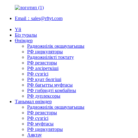
Email：sales@rftyt.com
Үй
Біз туралы
Өнімдер
Радиожиілік оқшаулағышы
РФ циркуляторы
Радиожиілікті тоқтату
РФ резисторы
РФ әлсіреткіші
РФ сүзгісі
РФ қуат бөлгіші
РФ бағытты муфтасы
РФ гибридті комбайны
РФ дуплексоры
Танымал өнімдер
Радиожиілік оқшаулағышы
РФ резисторы
РФ сүзгісі
РФ муфтасы
РФ циркуляторы
Аяқтау