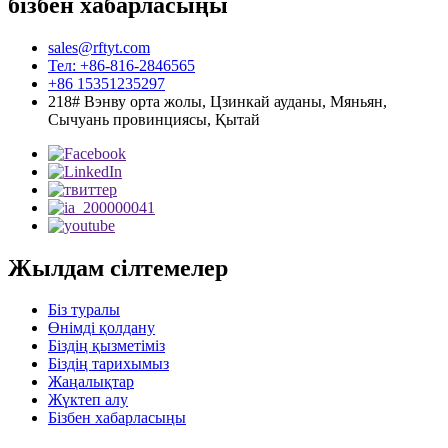
бізбен хабарласыңы
sales@rftyt.com
Тел: +86-816-2846565
+86 15351235297
218# Вэнву орта жолы, Цзинкай ауданы, Мяньян,
Сычуань провинциясы, Қытай
Жылдам сілтемелер
Біз туралы
Өнімді қолдану
Біздің қызметіміз
Біздің тарихымыз
Жаңалықтар
Жүктеп алу
Бізбен хабарласыңы