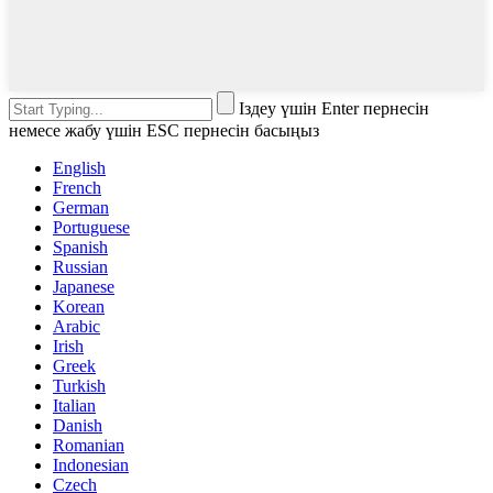
Іздеу үшін Enter пернесін
немесе жабу үшін ESC пернесін басыңыз
English
French
German
Portuguese
Spanish
Russian
Japanese
Korean
Arabic
Irish
Greek
Turkish
Italian
Danish
Romanian
Indonesian
Czech